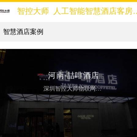
智控大师 人工智能智慧酒
智慧酒店案例
河南-喆啡酒店
深圳智控大师物联网科技有限公司打造河南洛阳喆啡酒店智能房控控制系统开关方案铂涛是中国富有创新影响力的企业之一，专注体验消费领域，在中国酒店业首倡“品牌先行”理念，基于消费者的价值诉求、内心喜好来打造及运营品牌。铂涛以“连接美好体验”为愿景，通过创建、投资、合作等形式，连接酒店、公寓、咖啡、共享办公、艺术公益平台等领域中具有独特调性的品牌，为消费者构建一个丰富多彩的体验生活圈。目前，铂涛体...