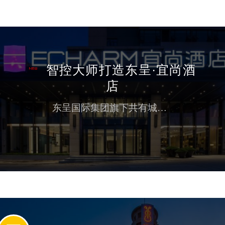
智控大师打造东呈·宜尚酒
店
东呈国际集团旗下共有城市便捷、精途、怡程、宜尚、宜尚Plus、隐沫、柏曼、吾公馆、蓓利夫人、锋态度酒店等15大品牌超过2500家酒店（含筹建）遍布全球,自2006年成立以来，东呈秉承“以客为尊、合作分享、激情专注、结果导向”的价值观，致力成为世界一流酒店集团。